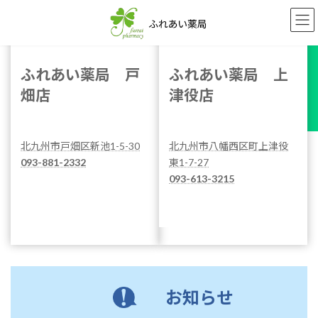
コ
ナ
かかりつけ
ン
ビ
テ
ゲ
ン
ー
ツ
シ
ふれあい薬局 戸
ふれあい薬局 上
へ
ョ
畑店
津役店
ス
ン
キ
に
ッ
移
プ
動
北九州市戸畑区新池1-5-30
北九州市八幡西区町上津役
093-881-2332
東1-7-27
093-613-3215
お知らせ