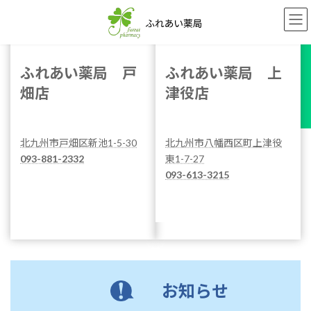
コ
ナ
かかりつけ
ン
ビ
テ
ゲ
ン
ー
ツ
シ
ふれあい薬局 戸
ふれあい薬局 上
へ
ョ
畑店
津役店
ス
ン
キ
に
ッ
移
プ
動
北九州市戸畑区新池1-5-30
北九州市八幡西区町上津役
093-881-2332
東1-7-27
093-613-3215
お知らせ